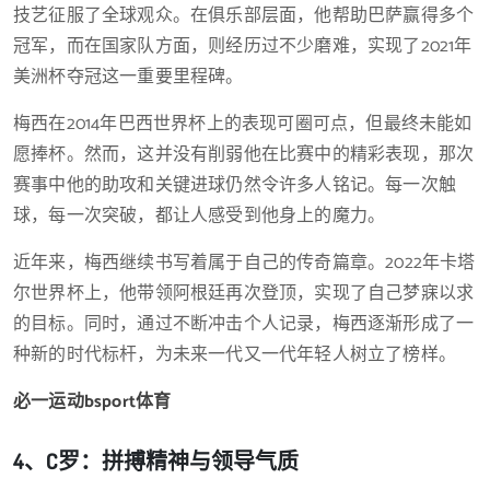
技艺征服了全球观众。在俱乐部层面，他帮助巴萨赢得多个
冠军，而在国家队方面，则经历过不少磨难，实现了2021年
美洲杯夺冠这一重要里程碑。
梅西在2014年巴西世界杯上的表现可圈可点，但最终未能如
愿捧杯。然而，这并没有削弱他在比赛中的精彩表现，那次
赛事中他的助攻和关键进球仍然令许多人铭记。每一次触
球，每一次突破，都让人感受到他身上的魔力。
近年来，梅西继续书写着属于自己的传奇篇章。2022年卡塔
尔世界杯上，他带领阿根廷再次登顶，实现了自己梦寐以求
的目标。同时，通过不断冲击个人记录，梅西逐渐形成了一
种新的时代标杆，为未来一代又一代年轻人树立了榜样。
必一运动bsport体育
4、C罗：拼搏精神与领导气质