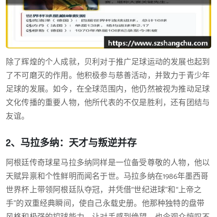
除了辉煌的个人成就，贝利对于推广足球运动的发展也起到
了不可磨灭的作用。他积极参与慈善活动，并致力于青少年
足球的发展。如今，在全球范围内，他仍然被视为推动足球
文化传播的重要人物，他所代表的不仅是胜利，还有团结与
友谊。
2、马拉多纳：天才与叛逆并存
阿根廷传奇球星马拉多纳同样是一位备受尊敬的人物，他以
天赋异禀和个性鲜明而闻名于世。马拉多纳在1986年墨西哥
世界杯上带领阿根廷队夺冠，并凭借“世纪进球”和“上帝之
手”的双重经典瞬间，使自己永载史册。他那种独特的盘带