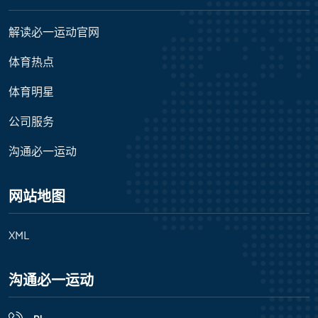
解读必一运动官网
体育热点
体育明星
公司服务
沟通必一运动
网站地图
XML
沟通必一运动