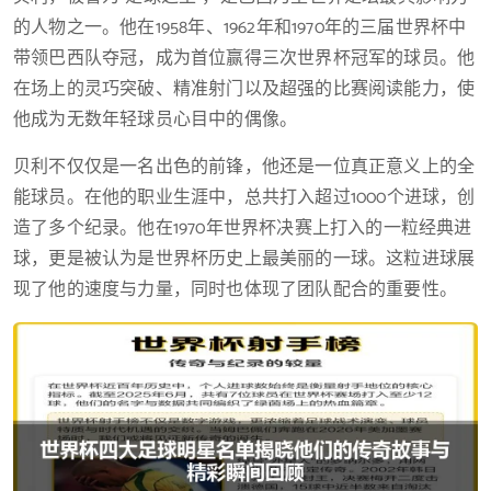
的人物之一。他在1958年、1962年和1970年的三届世界杯中
带领巴西队夺冠，成为首位赢得三次世界杯冠军的球员。他
在场上的灵巧突破、精准射门以及超强的比赛阅读能力，使
他成为无数年轻球员心目中的偶像。
贝利不仅仅是一名出色的前锋，他还是一位真正意义上的全
能球员。在他的职业生涯中，总共打入超过1000个进球，创
造了多个纪录。他在1970年世界杯决赛上打入的一粒经典进
球，更是被认为是世界杯历史上最美丽的一球。这粒进球展
现了他的速度与力量，同时也体现了团队配合的重要性。