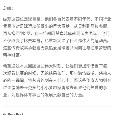
总结：
纵观这四位足球巨星，他们各自代表着不同年代、不同行业
背景下对足球运动所做出的巨大贡献。从贝利到马拉多娜，
再从梅西到C罗，每一位都因其卓越成就而蜚声国际，他们
不仅改变了比赛本身，也重新定义了什么是伟大的运动员。
这些传奇故事承载着无数热爱足球者共同向往与追求梦想的
精神财富。
希望通过本文回顾这些伟大时刻，让我们更加珍惜当下每一
次观看比赛的时候，无论结果如何，那些激情四溢、感动人
心的一瞬间，将永远铭刻在人们心中。而这些传奇人物则会
继续激励未来更多的小小梦想家勇敢去追逐他们热爱的事
业，为世界体育事业的发展贡献自己的力量。
Prev Post