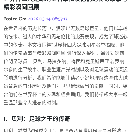
精彩瞬间回顾
Posted On:
2026-03-14 08:57:17
在世界杯的历史长河中，涌现出无数足球巨星，他们以卓越
的技术、过人的才华和无与伦比的比赛表现，成为了球迷心
中的传奇。本文将围绕"世界杯四大足球明星名单揭晓，他
们的传奇故事与精彩瞬间回顾"进行深入探讨。通过对这四
位明星球员——贝利、马拉多纳、梅西和克里斯蒂亚诺·罗纳
尔多的生平故事、职业生涯高光时刻以及对足球运动的深远
影响进行分析，我们希望能够让读者更好地理解这些伟大球
员背后的奋斗历程及他们为世界足球做出的贡献。同时，结
合他们在世界杯上的表现和经典瞬间，我们将带领大家一起
重温那些令人难忘的时刻。
1、贝利：足球之王的传奇
贝利，被誉为“足球之王”，是巴西乃至世界足坛最具影响力