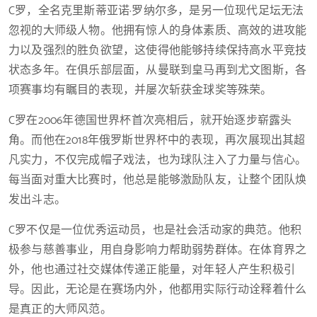
C罗，全名克里斯蒂亚诺·罗纳尔多，是另一位现代足坛无法
忽视的大师级人物。他拥有惊人的身体素质、高效的进攻能
力以及强烈的胜负欲望，这使得他能够持续保持高水平竞技
状态多年。在俱乐部层面，从曼联到皇马再到尤文图斯，各
项赛事均有瞩目的表现，并屡次斩获金球奖等殊荣。
C罗在2006年德国世界杯首次亮相后，就开始逐步崭露头
角。而他在2018年俄罗斯世界杯中的表现，再次展现出其超
凡实力，不仅完成帽子戏法，也为球队注入了力量与信心。
每当面对重大比赛时，他总是能够激励队友，让整个团队焕
发出斗志。
C罗不仅是一位优秀运动员，也是社会活动家的典范。他积
极参与慈善事业，用自身影响力帮助弱势群体。在体育界之
外，他也通过社交媒体传递正能量，对年轻人产生积极引
导。因此，无论是在赛场内外，他都用实际行动诠释着什么
是真正的大师风范。