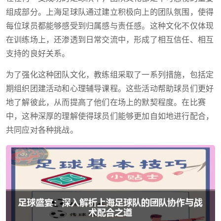
组成部分。上海足球队通过建立积极向上的团队氛围，使得
每位球员都能够感受到归属感与责任感。这种文化不仅体现
在训练场上，还渗透到日常交流中，形成了相互信任、相互
支持的良好关系。
为了强化这种团队文化，教练组采取了一系列措施，包括定
期组织团建活动和心理辅导课程。这些活动帮助球员们更好
地了解彼此，从而提高了他们在场上的默契程度。在比赛
中，这种深厚的理解使得球员们能够更加自如地进行配合，
共同应对各种挑战。