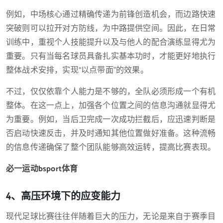
例如，中场核心通过精确传递为前锋创造机会，而边路快速
突破则可以拉开对方防线，为中路提供空间。因此，在日常
训练中，重视个人技能提升以及与他人的配合演练显得尤为
重要。只有当每名球员具备扎实基本功时，才能更好地执行
整体战术安排，实现“以点带面”的效果。
不过，仅仅依靠个人能力是不够的，全队必须形成一个有机
整体。在这一点上，加强各个位置之间的信息沟通就显得尤
为重要。例如，当后卫完成一次成功拦截后，应迅速判断是
否启动快速反击，并及时通知其他位置做好准备。这种流畅
的信息传递确保了整个团队能够高效运转，提高比赛表现。
必一运动bsport体育
4、高压环境下的应变能力
现代足球比赛往往伴随着巨大的压力，无论是来自于赛季目