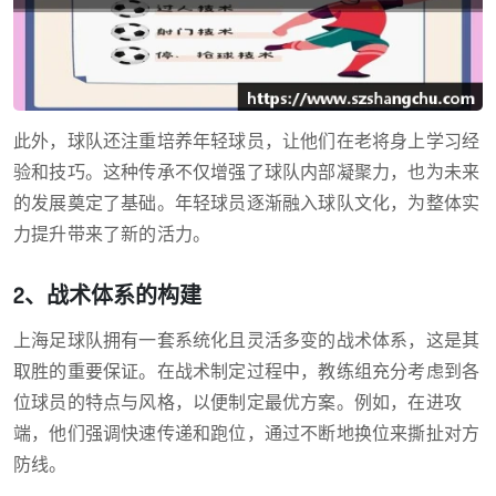
此外，球队还注重培养年轻球员，让他们在老将身上学习经
验和技巧。这种传承不仅增强了球队内部凝聚力，也为未来
的发展奠定了基础。年轻球员逐渐融入球队文化，为整体实
力提升带来了新的活力。
2、战术体系的构建
上海足球队拥有一套系统化且灵活多变的战术体系，这是其
取胜的重要保证。在战术制定过程中，教练组充分考虑到各
位球员的特点与风格，以便制定最优方案。例如，在进攻
端，他们强调快速传递和跑位，通过不断地换位来撕扯对方
防线。