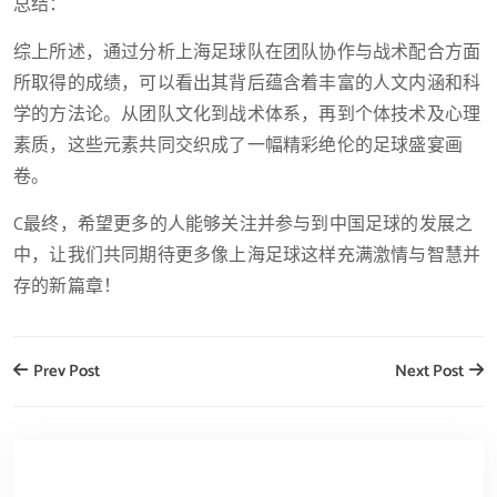
总结：
综上所述，通过分析上海足球队在团队协作与战术配合方面
所取得的成绩，可以看出其背后蕴含着丰富的人文内涵和科
学的方法论。从团队文化到战术体系，再到个体技术及心理
素质，这些元素共同交织成了一幅精彩绝伦的足球盛宴画
卷。
C最终，希望更多的人能够关注并参与到中国足球的发展之
中，让我们共同期待更多像上海足球这样充满激情与智慧并
存的新篇章！
Prev Post
Next Post