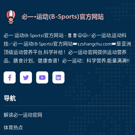
必一·运动(B-Sports)官方网站 - 🧧🧧😄😄✅必一运动,运动科
技✅必一·运动(B-Sports)官方网站👑szshangchu.com👑是亚洲
顶级运动营养平台,科学补给！必一运动官网提供运动营养
品、膳食计划、健康食谱！必一运动：科学营养,能量满满!!!
导航
解读必一运动官网
体育热点