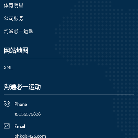
体育明星
公司服务
沟通必一运动
网站地图
XML
沟通必一运动
Phone
15055575828
Email
phkgj@126.com