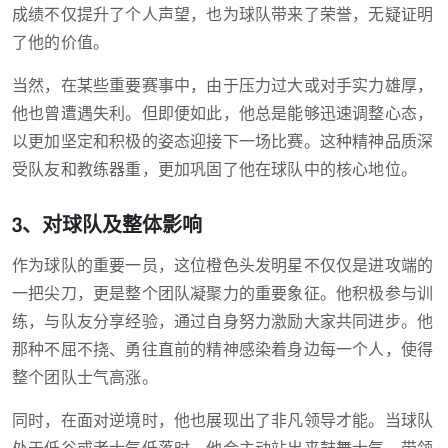
成绩不仅提升了个人声望，也为球队带来了荣誉，无疑证明
了他的价值。
当然，在某些重要赛事中，由于压力过大或对手实力雄厚，
他也曾遭遇失利。但即便如此，他总是能够迅速调整心态，
以更加坚定和积极的姿态迎接下一场比赛。这种精神品质深
受队友和教练器重，更加巩固了他在球队中的核心地位。
3、对球队及整体影响
作为球队的重要一员，这位橙色头发明星不仅仅是进攻端的
一把尖刀，更是整个团队凝聚力的重要象征。他积极参与训
练，与队友分享经验，通过自身努力激励大家共同进步。他
那种不屈不挠、勇往直前的精神感染着身边每一个人，使得
整个团队士气高涨。
同时，在面对逆境时，他也展现出了非凡领导才能。当球队