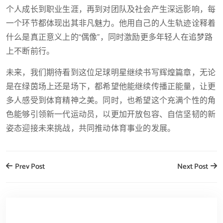
个人成长到职业生涯，再到对团队及社会产生深远影响，每
一个环节都体现出其非凡魅力。他用自己的人生轨迹诠释着
什么是真正意义上的“偶像”，同时激励更多年轻人在追梦路
上不断前行。
未来，我们期待看到这位足球明星继续书写辉煌篇章，无论
是在绿茵场上还是场下，都希望他能继续传播正能量，让更
多人感受到体育精神之美。同时，也希望这个充满个性的角
色能够引领新一代运动员，以更加开放包容、自信坚韧的新
姿态迎接未来挑战，共同推动体育事业的发展。
Prev Post
Next Post