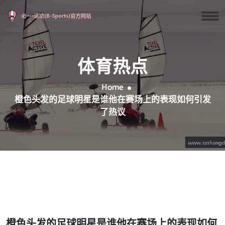
体育热点
Home
橙色头发的足球明星是谁他在赛场上的表现如何引发
了热议
橙色头发的足球明星是谁他在赛场上的表现如何