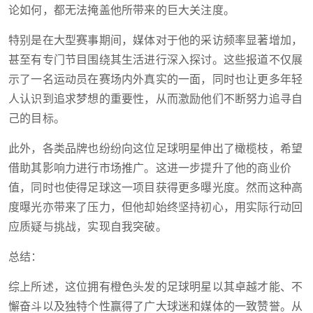
论如何，都无法掩盖他所带来的巨大关注度。
特别是在大型赛事期间，媒体对于他的采访频率显著增加，
甚至有专门节目围绕其生活进行深入探讨。这些报道不仅展
示了一名运动员在赛场内外真实的一面，同时也让更多年轻
人认识到追求梦想的重要性，从而激励他们不断努力追寻自
己的目标。
此外，各类品牌也纷纷向这位足球明星伸出了橄榄枝，希望
借助其影响力进行市场推广。这进一步提升了他的商业价
值，同时也使得足球这一项目获得更多曝光度。然而这种高
度曝光亦带来了压力，但他却始终坚持初心，用实际行动回
应质疑与挑战，实现自我突破。
总结：
综上所述，这位拥有橙色头发的足球明星以其卓越才能、不
懈奋斗以及独特个性赢得了广大球迷和媒体的一致赞誉。从