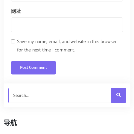
网址
Save my name, email, and website in this browser
for the next time I comment.
导航