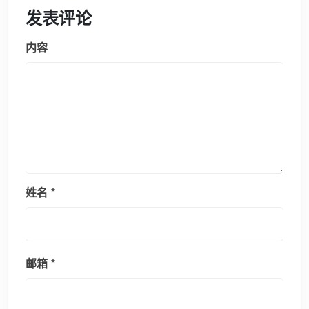
发表评论
内容
姓名
*
邮箱
*