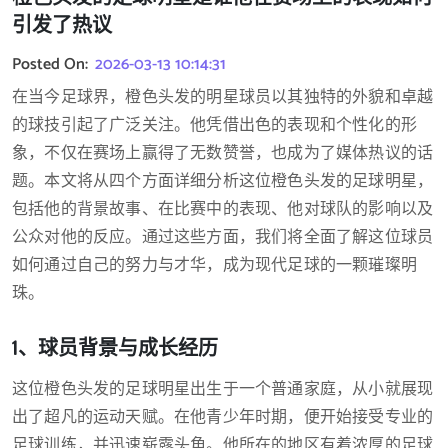
引发了热议
Posted On:
2026-03-13 10:14:31
在当今足球界，橙色头发的明星球员以其独特的外貌和卓越
的球技引起了广泛关注。他凭借出色的表现和个性化的形
象，不仅在赛场上赢得了无数赞誉，也成为了媒体热议的话
题。本文将从四个方面详细分析这位橙色头发的足球明星，
包括他的背景故事、在比赛中的表现、他对球队的影响以及
公众对他的反应。通过这些方面，我们将全面了解这位球员
如何通过自己的努力与才华，成为现代足球的一颗璀璨明
珠。
1、球员背景与成长经历
这位橙色头发的足球明星出生于一个普通家庭，从小就展现
出了超凡的运动天赋。在他青少年时期，便开始接受专业的
足球训练，并迅速崭露头角。他所在的地区有着浓厚的足球